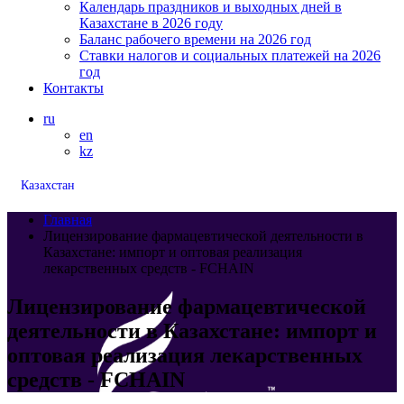
Календарь праздников и выходных дней в
Казахстане в 2026 году
Баланс рабочего времени на 2026 год
Ставки налогов и социальных платежей на 2026
год
Контакты
ru
en
kz
Казахстан
Главная
Лицензирование фармацевтической деятельности в
Казахстане: импорт и оптовая реализация
лекарственных средств - FCHAIN
Лицензирование фармацевтической
деятельности в Казахстане: импорт и
оптовая реализация лекарственных
средств - FCHAIN