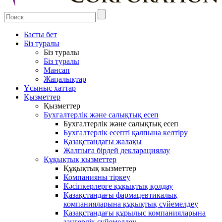
Басты бет
Біз туралы
Біз туралы
Біз туралы
Мансап
Жаңалықтар
Ұсыныс хаттар
Қызметтер
Қызметтер
Бухгалтерлік және салықтық есеп
Бухгалтерлік және салықтық есеп
Бухгалтерлік есепті қалпына келтіру
Қазақстандағы жалақы
Жалпыға бірдей декларациялау
Құқықтық кызметтер
Құқықтық кызметтер
Компанияны тіркеу
Кәсіпкерлерге құқықтық қолдау
Қазақстандағы фармацевтикалық
компанияларына құқықтық сүйемелдеу
Қазақстандағы құрылыс компанияларына
заңгерлік сүйемелдеу