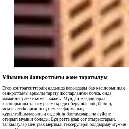
Ұйымның банкроттығы және таратылуы
Егер контрагенттердің алдында қарыздары бар кәсіпорынның
банкроттығы арқылы тарату жоспарланған болса, онда
маманның жеке көмегі қажет. Мұндай жағдайларда
кәсіпорынды тарату рәсімі кредит берушілердің бірінің,
мемлекеттік органның немесе фирманың
құрылтайшыларының өздерінің бастамаларына сүйене
отырып мүмкін болады. Бұл ретте ұзақ сот отырыстарын,
талқылаулар мен ұзақ мерзімді тексерулерді болдырмау мүмкін