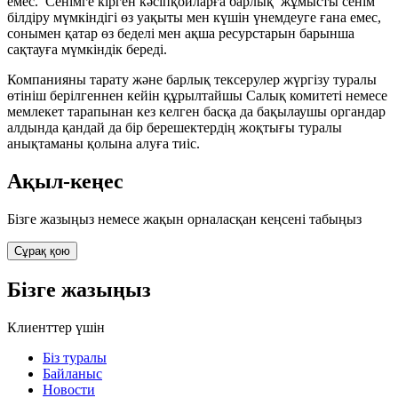
емес. Сенімге кірген кәсіпқойларға барлық жұмысты сенім
білдіру мүмкіндігі өз уақыты мен күшін үнемдеуге ғана емес,
сонымен қатар өз беделі мен ақша ресурстарын барынша
сақтауға мүмкіндік береді.
Компанияны тарату және барлық тексерулер жүргізу туралы
өтініш берілгеннен кейін құрылтайшы Салық комитеті немесе
мемлекет тарапынан кез келген басқа да бақылаушы органдар
алдында қандай да бір берешектердің жоқтығы туралы
анықтаманы қолына алуға тиіс.
Ақыл-кеңес
Бізге жазыңыз немесе жақын орналасқан кеңсені табыңыз
Сұрақ қою
Бізге жазыңыз
Клиенттер үшін
Біз туралы
Байланыс
Новости