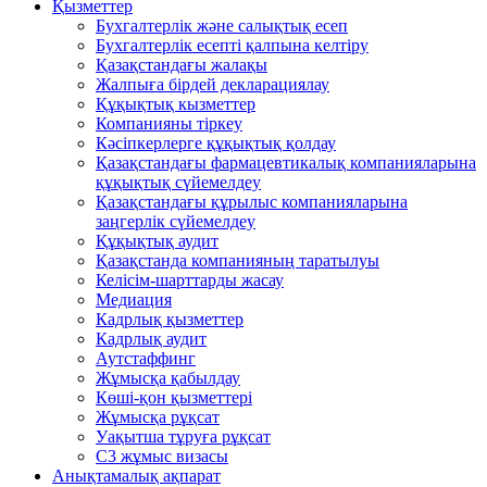
Қызметтер
Бухгалтерлік және салықтық есеп
Бухгалтерлік есепті қалпына келтіру
Қазақстандағы жалақы
Жалпыға бірдей декларациялау
Құқықтық кызметтер
Компанияны тіркеу
Кәсіпкерлерге құқықтық қолдау
Қазақстандағы фармацевтикалық компанияларына
құқықтық сүйемелдеу
Қазақстандағы құрылыс компанияларына
заңгерлік сүйемелдеу
Құқықтық аудит
Қазақстанда компанияның таратылуы
Келісім-шарттарды жасау
Медиация
Кадрлық қызметтер
Кадрлық аудит
Аутстаффинг
Жұмысқа қабылдау
Көші-қон қызметтері
Жұмысқа рұқсат
Уақытша тұруға рұқсат
С3 жұмыс визасы
Анықтамалық ақпарат