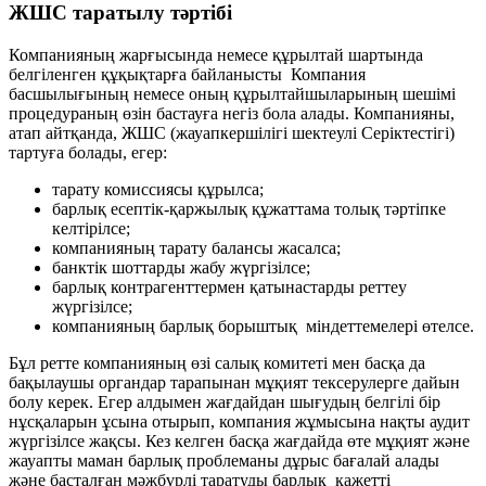
ЖШС таратылу тәртібі
Компанияның жарғысында немесе құрылтай шартында
белгіленген құқықтарға байланысты Компания
басшылығының немесе оның құрылтайшыларының шешімі
процедураның өзін бастауға негіз бола алады. Компанияны,
атап айтқанда, ЖШС (жауапкершілігі шектеулі Серіктестігі)
тартуға болады, егер:
тарату комиссиясы құрылса;
барлық есептік-қаржылық құжаттама толық тәртіпке
келтірілсе;
компанияның тарату балансы жасалса;
банктік шоттарды жабу жүргізілсе;
барлық контрагенттермен қатынастарды реттеу
жүргізілсе;
компанияның барлық борыштық міндеттемелері өтелсе.
Бұл ретте компанияның өзі салық комитеті мен басқа да
бақылаушы органдар тарапынан мұқият тексерулерге дайын
болу керек. Егер алдымен жағдайдан шығудың белгілі бір
нұсқаларын ұсына отырып, компания жұмысына нақты аудит
жүргізілсе жақсы. Кез келген басқа жағдайда өте мұқият және
жауапты маман барлық проблеманы дұрыс бағалай алады
және басталған мәжбүрлі таратуды барлық қажетті