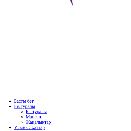
Басты бет
Біз туралы
Біз туралы
Мансап
Жаңалықтар
Ұсыныс хаттар