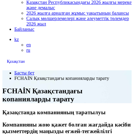
Қазақстан Республикасындағы 2026 жылғы мереке
және демалыс
2026 жылға арналған жұмыс уақытының балансы
Салық мөлшерлемелері және әлеуметтік төлемдер
2026 жыл
Байланыс
kz
en
ru
Қазақстан
Басты бет
FCHAİN Қазақстандағы копанияларды тарату
FCHAİN Қазақстандағы
копанияларды тарату
Қазақстанда компанияның таратылуы
Компанияны жою қажет болған жағдайда кәсіби
қызметтердің маңызды егжей-тегжейлілгі