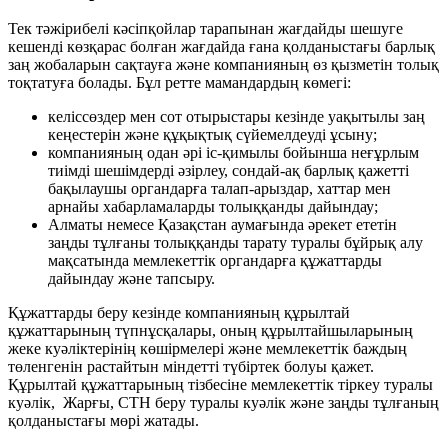
Тек тәжірибелі кәсіпқойлар тарапынан жағдайды шешуге
кешенді көзқарас болған жағдайда ғана қолданыстағы барлық
заң жобаларын сақтауға және компанияның өз қызметін толық
тоқтатуға болады. Бұл ретте мамандардың көмегі:
келіссөздер мен сот отырыстары кезінде уақытылы заң
кеңестерін және құқықтық сүйемелдеуді ұсыну;
компанияның одан әрі іс-қимылы бойынша неғұрлым
тиімді шешімдерді әзірлеу, сондай-ақ барлық қажетті
бақылаушы органдарға талап-арыздар, хаттар мен
арнайы хабарламаларды толыққанды дайындау;
Алматы немесе Қазақстан аумағында әрекет ететін
заңды тұлғаны толыққанды тарату туралы бұйрық алу
мақсатында мемлекеттік органдарға құжаттарды
дайындау және тапсыру.
Құжаттарды беру кезінде компанияның құрылтай
құжаттарының түпнұсқалары, оның құрылтайшыларының
жеке куәліктерінің көшірмелері және мемлекеттік баждың
төленгенін растайтын міндетті түбіртек болуы қажет.
Құрылтай құжаттарының тізбесіне мемлекеттік тіркеу туралы
куәлік, Жарғы, СТН беру туралы куәлік және заңды тұлғаның
қолданыстағы мөрі жатады.