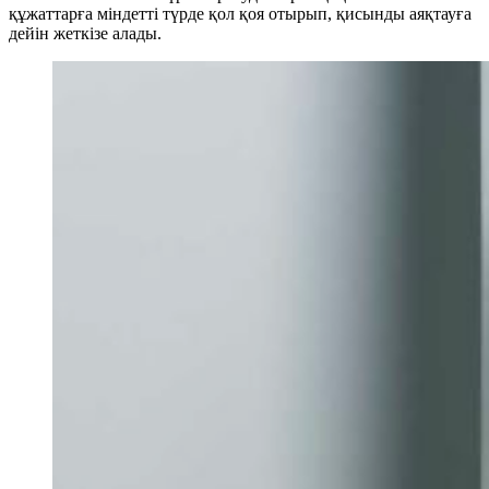
құжаттарға міндетті түрде қол қоя отырып, қисынды аяқтауға
дейін жеткізе алады.