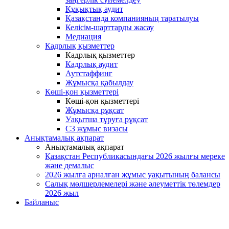
Құқықтық аудит
Қазақстанда компанияның таратылуы
Келісім-шарттарды жасау
Медиация
Кадрлық қызметтер
Кадрлық қызметтер
Кадрлық аудит
Аутстаффинг
Жұмысқа қабылдау
Көші-қон қызметтері
Көші-қон қызметтері
Жұмысқа рұқсат
Уақытша тұруға рұқсат
С3 жұмыс визасы
Анықтамалық ақпарат
Анықтамалық ақпарат
Қазақстан Республикасындағы 2026 жылғы мереке
және демалыс
2026 жылға арналған жұмыс уақытының балансы
Салық мөлшерлемелері және әлеуметтік төлемдер
2026 жыл
Байланыс